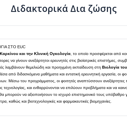
Διδακτορικά Δια ζώσης
ΟΓΙΑ ΣΤΟ EUC
Καρκίνου και την Κλινική Ογκολογία
, το οποίο προσφέρεται από κο
ορες να γίνουν ανεξάρτητοι ερευνητές στις βιοϊατρικές επιστήμες, σ
τητές λαμβάνουν θεμελιώδη και προηγμένη εκπαίδευση στη
Βιολογία του
Μέσα από διδασκόμενα μαθήματα και εντατική ερευνητική εργασία, οι φοι
ν. Μέσω του προγράμματος, οι φοιτητές αναπτύσσουν ανεξάρτητες πρα
ας τεχνολογίας, και ενθαρρύνονται να επιλύουν προβλήματα και να και
 θα μπορούν να αξιοποιήσουν το ισχυρό επιστημονικό τους υπόβαθρο γι
τρα, καθώς και βιοτεχνολογικές και φαρμακευτικές βιομηχανίες.