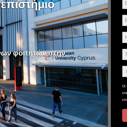
επιστήμιο
νων φοιτητών στην
Οι
επ
επ