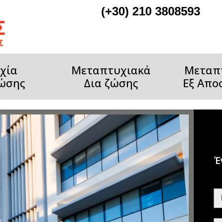
(+30) 210 3808593
χία
Μεταπτυχιακά
Μεταπ
ζώσης
Δια ζώσης
Εξ Απο
Έ