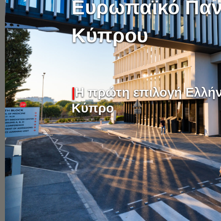
Ευρωπαϊκό Παν
Κύπρου
|
Η πρώτη επιλογή Ελλή
Κύπρο